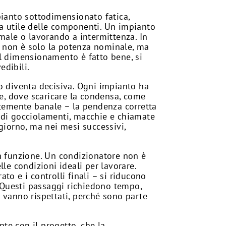
ianto sottodimensionato fatica,
ta utile delle componenti. Un impianto
 male o lavorando a intermittenza. In
to non è solo la potenza nominale, ma
 il dimensionamento è fatto bene, si
edibili.
io diventa decisiva. Ogni impianto ha
re, dove scaricare la condensa, come
ntemente banale – la pendenza corretta
e di gocciolamenti, macchie e chiamate
giorno, ma nei mesi successivi,
in funzione. Un condizionatore non è
le condizioni ideali per lavorare.
to e i controlli finali – si riducono
. Questi passaggi richiedono tempo,
 vanno rispettati, perché sono parte
nte con il progetto, che la