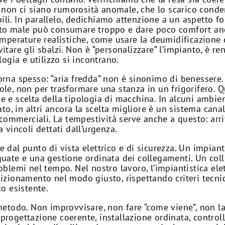
che non ci siano rumorosità anomale, che lo scarico cond
li. In parallelo, dedichiamo attenzione a un aspetto fo
ito male può consumare troppo e dare poco comfort anc
perature realistiche, come usare la deumidificazione 
itare gli sbalzi. Non è “personalizzare” l’impianto, è re
gia e utilizzo si incontrano.
orna spesso: “aria fredda” non è sinonimo di benessere
le, non per trasformare una stanza in un frigorifero. Qu
e e scelta della tipologia di macchina. In alcuni ambie
iato, in altri ancora la scelta migliore è un sistema can
à commerciali. La tempestività serve anche a questo: arr
 vincoli dettati dall’urgenza.
e dal punto di vista elettrico e di sicurezza. Un impia
guate e una gestione ordinata dei collegamenti. Un coll
oblemi nel tempo. Nel nostro lavoro, l’impiantistica ele
dizionamento nel modo giusto, rispettando criteri tecni
co esistente.
 metodo. Non improvvisare, non fare “come viene”, non la
progettazione coerente, installazione ordinata, controll