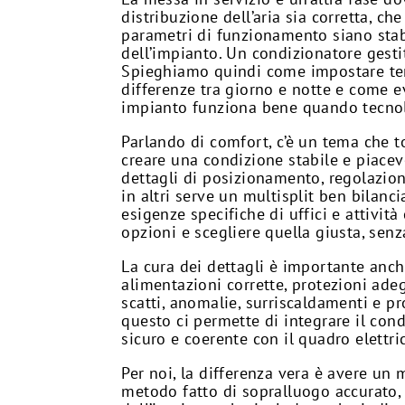
distribuzione dell’aria sia corretta, 
parametri di funzionamento siano stabi
dell’impianto. Un condizionatore gest
Spieghiamo quindi come impostare tem
differenze tra giorno e notte e come ev
impianto funziona bene quando tecnolo
Parlando di comfort, c’è un tema che t
creare una condizione stabile e piacevo
dettagli di posizionamento, regolazion
in altri serve un multisplit ben bilanc
esigenze specifiche di uffici e attivit
opzioni e scegliere quella giusta, senza
La cura dei dettagli è importante anch
alimentazioni corrette, protezioni ade
scatti, anomalie, surriscaldamenti e pr
questo ci permette di integrare il con
sicuro e coerente con il quadro elettri
Per noi, la differenza vera è avere un
metodo fatto di sopralluogo accurato, 