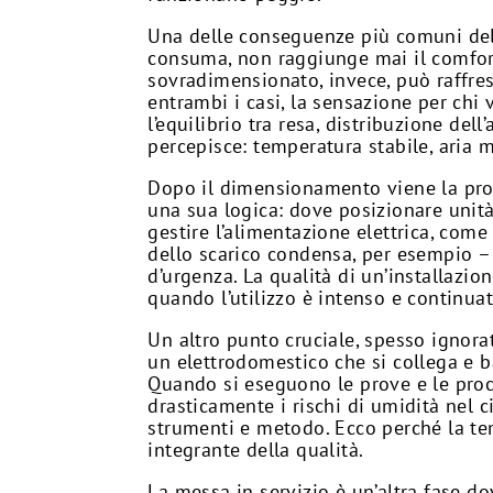
Una delle conseguenze più comuni del
consuma, non raggiunge mai il comfort
sovradimensionato, invece, può raffres
entrambi i casi, la sensazione per chi
l’equilibrio tra resa, distribuzione de
percepisce: temperatura stabile, aria 
Dopo il dimensionamento viene la proge
una sua logica: dove posizionare unità
gestire l’alimentazione elettrica, com
dello scarico condensa, per esempio –
d’urgenza. La qualità di un’installazi
quando l’utilizzo è intenso e continuat
Un altro punto cruciale, spesso ignora
un elettrodomestico che si collega e ba
Quando si eseguono le prove e le proced
drasticamente i rischi di umidità nel 
strumenti e metodo. Ecco perché la tem
integrante della qualità.
La messa in servizio è un’altra fase do