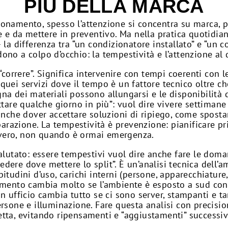
PIÙ DELLA MARCA
ionamento, spesso l’attenzione si concentra su marca, 
e e da mettere in preventivo. Ma nella pratica quotidian
– la differenza tra “un condizionatore installato” e “u
no a colpo d’occhio: la tempestività e l’attenzione al 
“correre”. Significa intervenire con tempi coerenti con l
uei servizi dove il tempo è un fattore tecnico oltre che
na dei materiali possono allungarsi e le disponibilità 
ttare qualche giorno in più”: vuol dire vivere settimane 
 anche dover accettare soluzioni di ripiego, come spost
eparazione. La tempestività è prevenzione: pianificare pr
vero, non quando è ormai emergenza.
valutato: essere tempestivi vuol dire anche fare le dom
dere dove mettere lo split”. È un’analisi tecnica dell’
tudini d’uso, carichi interni (persone, apparecchiature, 
tamento cambia molto se l’ambiente è esposto a sud con
un ufficio cambia tutto se ci sono server, stampanti e t
ersone e illuminazione. Fare questa analisi con precisio
tta, evitando ripensamenti e “aggiustamenti” successiv