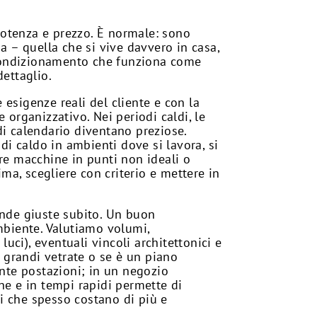
potenza e prezzo. È normale: sono
a – quella che si vive davvero in casa,
n condizionamento che funziona come
dettaglio.
e esigenze reali del cliente e con la
 organizzativo. Nei periodi caldi, le
di calendario diventano preziose.
di caldo in ambienti dove si lavora, si
are macchine in punti non ideali o
ima, scegliere con criterio e mettere in
ande giuste subito. Un buon
ambiente. Valutiamo volumi,
luci), eventuali vincoli architettonici e
 grandi vetrate o se è un piano
ante postazioni; in un negozio
ne e in tempi rapidi permette di
i che spesso costano di più e