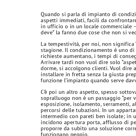
Quando si parla di impianto di condiz
aspetti immediati, facili da confrontar
in ufficio o in un locale commerciale 
deve” la fanno due cose che non si vedo
La tempestività, per noi, non significa 
stagione. Il condizionamento è uno di q
richieste aumentano, i tempi di conseg
Arrivare tardi non vuol dire solo “aspe
dorme, si accolgono clienti. Vuol dire
installare in fretta senza la giusta pr
funzione l’impianto quando serve dav
C’è poi un altro aspetto, spesso sotto
sopralluogo non è un passaggio “per ve
esposizione, isolamento, serramenti, abi
percorsi delle tubazioni. In un appar
intermedio con pareti ben isolate; in 
incidono apertura porta, afflusso di p
proporre da subito una soluzione corre
funzionano peggio.