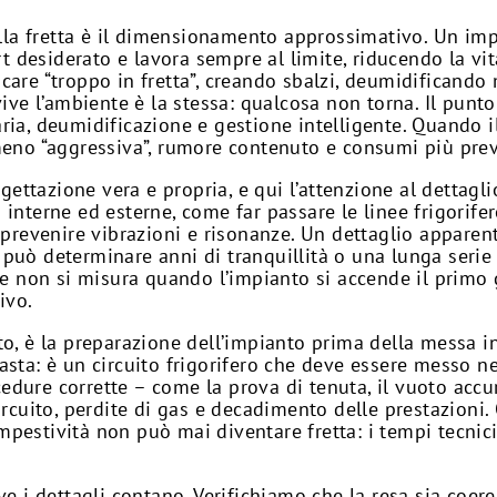
la fretta è il dimensionamento approssimativo. Un imp
 desiderato e lavora sempre al limite, riducendo la vi
care “troppo in fretta”, creando sbalzi, deumidificando
 vive l’ambiente è la stessa: qualcosa non torna. Il pun
ll’aria, deumidificazione e gestione intelligente. Quando
meno “aggressiva”, rumore contenuto e consumi più prev
ttazione vera e propria, e qui l’attenzione al dettagl
 interne ed esterne, come far passare le linee frigorife
e prevenire vibrazioni e risonanze. Un dettaglio appare
 può determinare anni di tranquillità o una lunga seri
one non si misura quando l’impianto si accende il primo 
ivo.
to, è la preparazione dell’impianto prima della messa 
sta: è un circuito frigorifero che deve essere messo nel
ure corrette – come la prova di tenuta, il vuoto accura
circuito, perdite di gas e decadimento delle prestazioni
pestività non può mai diventare fretta: i tempi tecnici
ve i dettagli contano. Verifichiamo che la resa sia coere