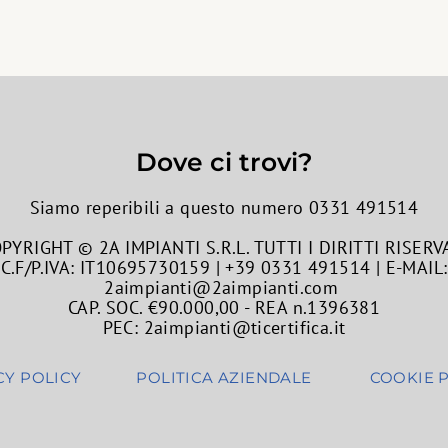
Dove ci trovi?
Siamo reperibili a questo numero 0331 491514
PYRIGHT © 2A IMPIANTI S.R.L. TUTTI I DIRITTI RISERV
C.F/P.IVA: IT10695730159 | +39 0331 491514 | E-MAIL:
2aimpianti@2aimpianti.com
CAP. SOC. €90.000,00 - REA n.1396381
PEC: 2aimpianti@ticertifica.it
CY POLICY
POLITICA AZIENDALE
COOKIE 