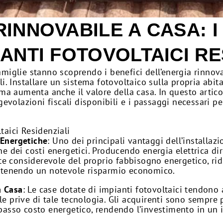
RINNOVABILE A CASA: I
IANTI FOTOVOLTAICI RE
miglie stanno scoprendo i benefici dell’energia rinnovab
li. Installare un sistema fotovoltaico sulla propria abi
, ma aumenta anche il valore della casa. In questo artic
agevolazioni fiscali disponibili e i passaggi necessari p
taici Residenziali
 Energetiche
: Uno dei principali vantaggi dell’installaz
one dei costi energetici. Producendo energia elettrica di
te considerevole del proprio fabbisogno energetico, ri
 ottenendo un notevole risparmio economico.
a Casa
: Le case dotate di impianti fotovoltaici tendono
le prive di tale tecnologia. Gli acquirenti sono sempre 
a basso costo energetico, rendendo l’investimento in un