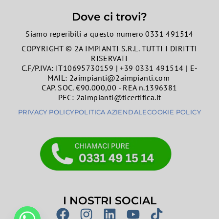
Dove ci trovi?
Siamo reperibili a questo numero 0331 491514
COPYRIGHT © 2A IMPIANTI S.R.L. TUTTI I DIRITTI
RISERVATI
C.F/P.IVA: IT10695730159 | +39 0331 491514 | E-
MAIL: 2aimpianti@2aimpianti.com
CAP. SOC. €90.000,00 - REA n.1396381
PEC: 2aimpianti@ticertifica.it
PRIVACY POLICY
POLITICA AZIENDALE
COOKIE POLICY
I NOSTRI SOCIAL
F
I
L
Y
T