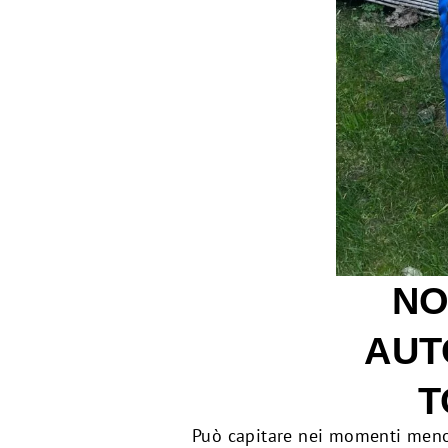
NO
AUT
T
Può capitare nei momenti meno o