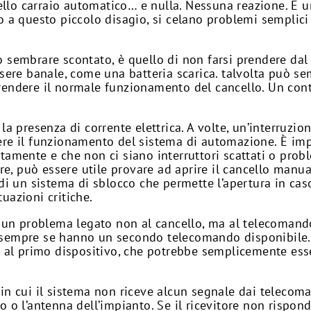
llo carraio automatico… e nulla. Nessuna reazione. È 
ro a questo piccolo disagio, si celano problemi semplici
ò sembrare scontato, è quello di non farsi prendere dal
ere banale, come una batteria scarica. talvolta può s
prendere il normale funzionamento del cancello. Un con
 la presenza di corrente elettrica. A volte, un’interruzio
 il funzionamento del sistema di automazione. È impo
ttamente e che non ci siano interruttori scattati o pro
lare, può essere utile provare ad aprire il cancello manua
i di un sistema di sblocco che permette l’apertura in ca
uazioni critiche.
 a un problema legato non al cancello, ma al telecomand
 sempre se hanno un secondo telecomando disponibile. 
to al primo dispositivo, che potrebbe semplicemente es
 in cui il sistema non riceve alcun segnale dai telecom
o o l’antenna dell’impianto. Se il ricevitore non rispond