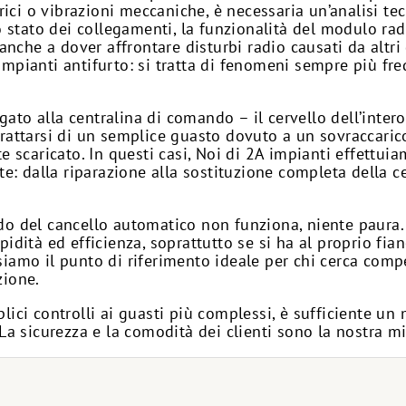
ci o vibrazioni meccaniche, è necessaria un’analisi tec
o stato dei collegamenti, la funzionalità del modulo radi
 anche a dover affrontare disturbi radio causati da altri
impianti antifurto: si tratta di fenomeni sempre più fre
ato alla centralina di comando – il cervello dell’inter
trattarsi di un semplice guasto dovuto a un sovraccarico
scaricato. In questi casi, Noi di 2A impianti effettuia
 dalla riparazione alla sostituzione completa della ce
do del cancello automatico non funziona, niente paura. 
pidità ed efficienza, soprattutto se si ha al proprio fia
siamo il punto di riferimento ideale per chi cerca com
zione.
plici controlli ai guasti più complessi, è sufficiente u
 La sicurezza e la comodità dei clienti sono la nostra m