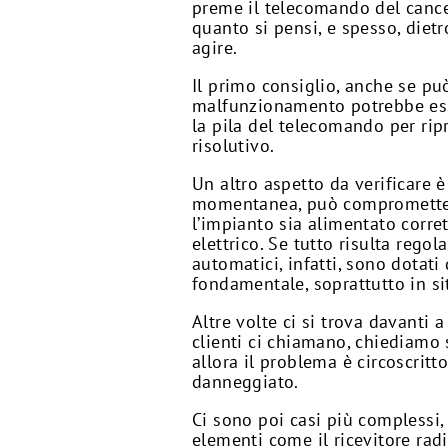
preme il telecomando del cance
quanto si pensi, e spesso, diet
agire.
Il primo consiglio, anche se pu
malfunzionamento potrebbe ess
la pila del telecomando per ri
risolutivo.
Un altro aspetto da verificare è
momentanea, può compromettere
l’impianto sia alimentato corre
elettrico. Se tutto risulta rego
automatici, infatti, sono dotat
fondamentale, soprattutto in sit
Altre volte ci si trova davanti
clienti ci chiamano, chiediamo
allora il problema è circoscrit
danneggiato.
Ci sono poi casi più complessi,
elementi come il ricevitore radi