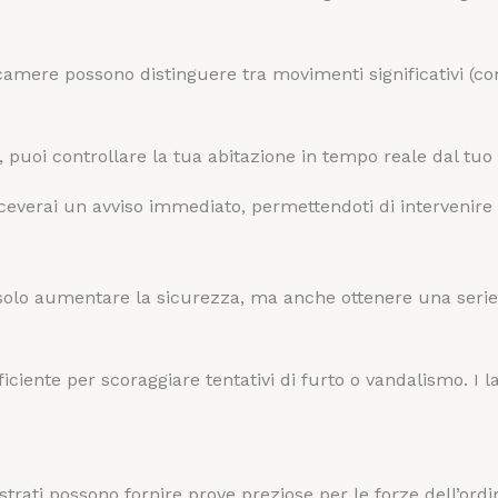
camere possono distinguere tra movimenti significativi (com
, puoi controllare la tua abitazione in tempo reale dal tuo
, riceverai un avviso immediato, permettendoti di interveni
 solo aumentare la sicurezza, ma anche ottenere una serie d
ciente per scoraggiare tentativi di furto o vandalismo. I l
gistrati possono fornire prove preziose per le forze dell’or