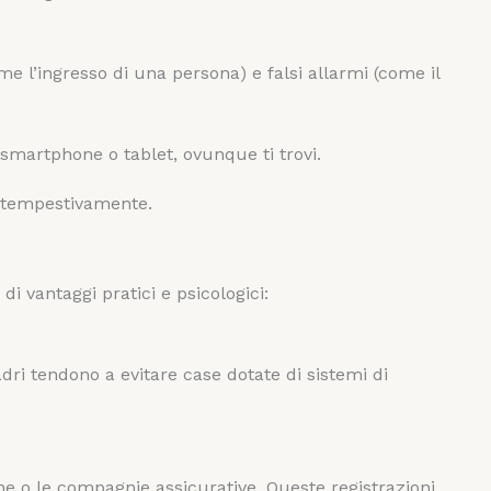
e l’ingresso di una persona) e falsi allarmi (come il
 smartphone o tablet, ovunque ti trovi.
re tempestivamente.
i vantaggi pratici e psicologici:
adri tendono a evitare case dotate di sistemi di
dine o le compagnie assicurative. Queste registrazioni