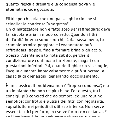
quanto riesca a drenare e la condensa trova vie
alternative, cioè gocciola.
Filtri sporchi, aria che non passa, ghiaccio che si
scioglie: la condensa “a sorpresa”
Un climatizzatore non è fatto solo per raffreddare: deve
far circolare aria in modo corretto. Quando i filtri
dell’unità interna sono sporchi, l’aria passa meno, lo
scambio termico peggiora e l’evaporatore può
raffreddarsi troppo, fino a formare brina o ghiaccio.
Spesso l’utente non lo nota subito, perché il
condizionatore continua a funzionare, magari con
prestazioni inferiori. Poi, quando il ghiaccio si scioglie,
l’acqua aumenta improvvisamente e può superare la
capacità di drenaggio, generando gocciolamento.
È un classico: il problema non è “troppa condensa”, ma
un impianto che non respira bene. Per questo, tra i
consigli più concreti che do sempre, c’è una routine
semplice: controllo e pulizia dei filtri con regolarità,
soprattutto nei periodi di utilizzo intenso. Non serve
essere tecnici per farlo, ma serve farlo con costanza. E
se l’impianto è in un ambiente polveroso, vicino a