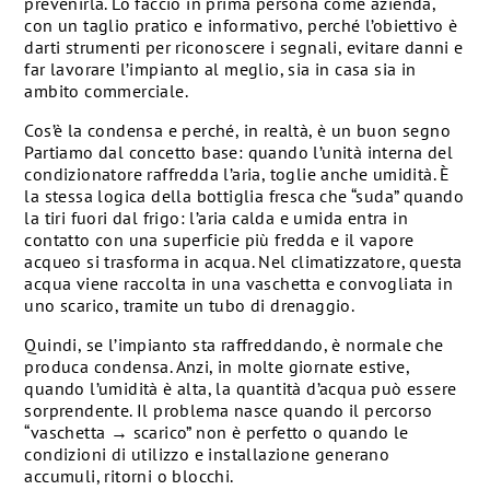
prevenirla. Lo faccio in prima persona come azienda,
con un taglio pratico e informativo, perché l’obiettivo è
darti strumenti per riconoscere i segnali, evitare danni e
far lavorare l’impianto al meglio, sia in casa sia in
ambito commerciale.
Cos’è la condensa e perché, in realtà, è un buon segno
Partiamo dal concetto base: quando l’unità interna del
condizionatore raffredda l’aria, toglie anche umidità. È
la stessa logica della bottiglia fresca che “suda” quando
la tiri fuori dal frigo: l’aria calda e umida entra in
contatto con una superficie più fredda e il vapore
acqueo si trasforma in acqua. Nel climatizzatore, questa
acqua viene raccolta in una vaschetta e convogliata in
uno scarico, tramite un tubo di drenaggio.
Quindi, se l’impianto sta raffreddando, è normale che
produca condensa. Anzi, in molte giornate estive,
quando l’umidità è alta, la quantità d’acqua può essere
sorprendente. Il problema nasce quando il percorso
“vaschetta → scarico” non è perfetto o quando le
condizioni di utilizzo e installazione generano
accumuli, ritorni o blocchi.