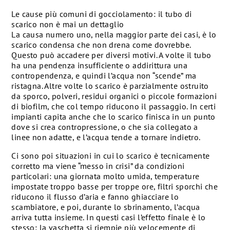
Le cause più comuni di gocciolamento: il tubo di
scarico non è mai un dettaglio
La causa numero uno, nella maggior parte dei casi, è lo
scarico condensa che non drena come dovrebbe.
Questo può accadere per diversi motivi. A volte il tubo
ha una pendenza insufficiente o addirittura una
contropendenza, e quindi l’acqua non “scende” ma
ristagna. Altre volte lo scarico è parzialmente ostruito
da sporco, polveri, residui organici o piccole formazioni
di biofilm, che col tempo riducono il passaggio. In certi
impianti capita anche che lo scarico finisca in un punto
dove si crea contropressione, o che sia collegato a
linee non adatte, e l’acqua tende a tornare indietro.
Ci sono poi situazioni in cui lo scarico è tecnicamente
corretto ma viene “messo in crisi” da condizioni
particolari: una giornata molto umida, temperature
impostate troppo basse per troppe ore, filtri sporchi che
riducono il flusso d’aria e fanno ghiacciare lo
scambiatore, e poi, durante lo sbrinamento, l’acqua
arriva tutta insieme. In questi casi l’effetto finale è lo
stesso: la vaschetta si riempie più velocemente di